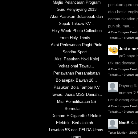
Majlis Pelancaran Program
perlukan guru u
Guru Penyayang 2013
atau basic englis
Aksi Pasukan Bolasepak dan
communication pu
Sepak Takraw KV...
pun ok. mau...
Holy Week Photo Collection
A One Tuisyen Cent
From Holy Trinity...
Terbaik...
·
8 years a
Aksi Perlawanan Ragbi Piala
Just a n
Sandhu Sport...
ya? saya 
Aksi Pasukan Hoki Kolej
utk org dewasa.
Vokasional Tawau...
A One Tuisyen Cent
Perlawanan Persahabatan
Terbaik...
·
9 years a
Bolasepak Bawah 18...
Dayang R
Pasukan Bola Tampar KV
number ? 
Tawau: Juara MSS Daerah...
untuk orang de
Misi Pemuliharaan 5S
A One Tuisyen Cent
Bermula.......
Terbaik...
·
9 years a
Demam E-Cigarette / Rokok
Elektrik: Berbaloikah...
NooB
Kal
Lawatan 5S dari FELDA Umas-
Tukar Muffler - 28/0
umas