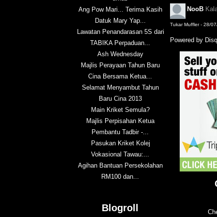
NooB
Kal
Ang Pow Mari... Terima Kasih
Datuk Mary Yap...
Tukar Muffler - 28/0
Lawatan Penandarasan 5S dari
Powered by Dis
TABIKA Perpaduan...
Ash Wednesday
Majlis Perayaan Tahun Baru
Cina Bersama Ketua...
Selamat Menyambut Tahun
Baru Cina 2013
Main Kriket Semula?
Majlis Perpisahan Ketua
Pembantu Tadbir -...
Pasukan Kriket Kolej
Vokasional Tawau:...
Agihan Bantuan Persekolahan
RM100 dan...
Blogroll
Che