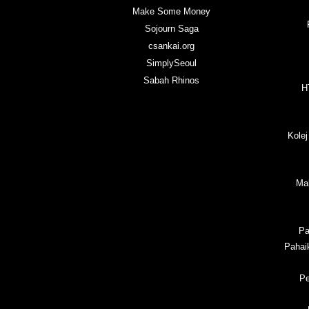
Make Some Money
Sojourn Saga
csankai.org
SimplySeoul
Sabah Rhinos
H
Kolej
Ma
Pa
Pahai
Pe