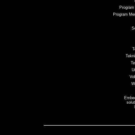
Program 
Program Men
S
T
Tekn
Te
U
Vo
W
Embed
solu