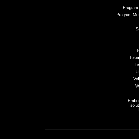
Program 
Program Men
S
T
Tekn
Te
U
Vo
W
Embed
solu