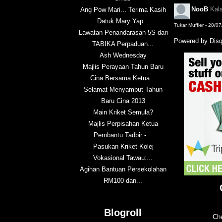
NooB
Kal
Ang Pow Mari... Terima Kasih
Datuk Mary Yap...
Tukar Muffler - 28/0
Lawatan Penandarasan 5S dari
Powered by Dis
TABIKA Perpaduan...
Ash Wednesday
Majlis Perayaan Tahun Baru
Cina Bersama Ketua...
Selamat Menyambut Tahun
Baru Cina 2013
Main Kriket Semula?
Majlis Perpisahan Ketua
Pembantu Tadbir -...
Pasukan Kriket Kolej
Vokasional Tawau:...
Agihan Bantuan Persekolahan
RM100 dan...
Blogroll
Che