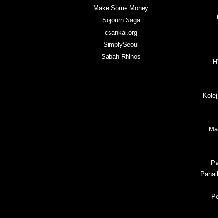
Make Some Money
Sojourn Saga
csankai.org
SimplySeoul
Sabah Rhinos
H
Kolej
Ma
Pa
Pahai
Pe