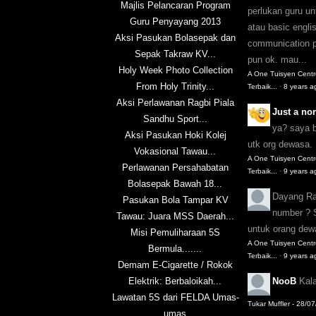
Majlis Pelancaran Program
perlukan guru u
Guru Penyayang 2013
atau basic englis
Aksi Pasukan Bolasepak dan
communication pu
Sepak Takraw KV...
pun ok. mau...
Holy Week Photo Collection
A One Tuisyen Cent
From Holy Trinity...
Terbaik...
·
8 years a
Aksi Perlawanan Ragbi Piala
Just a n
Sandhu Sport...
ya? saya 
Aksi Pasukan Hoki Kolej
utk org dewasa.
Vokasional Tawau...
A One Tuisyen Cent
Perlawanan Persahabatan
Terbaik...
·
9 years a
Bolasepak Bawah 18...
Dayang R
Pasukan Bola Tampar KV
number ? 
Tawau: Juara MSS Daerah...
untuk orang de
Misi Pemuliharaan 5S
A One Tuisyen Cent
Bermula.......
Terbaik...
·
9 years a
Demam E-Cigarette / Rokok
Elektrik: Berbaloikah...
NooB
Kal
Lawatan 5S dari FELDA Umas-
Tukar Muffler - 28/0
umas