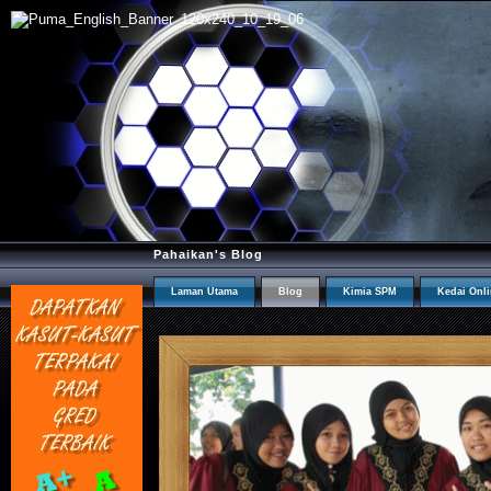
Pahaikan's Blog
Laman Utama
Blog
Kimia SPM
Kedai Onl