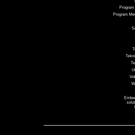
Program 
Program Men
S
T
Tekn
Te
U
Vo
W
Embed
solu