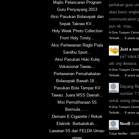
Majlis Pelancaran Program
perlukan guru u
Guru Penyayang 2013
atau basic englis
Aksi Pasukan Bolasepak dan
communication pu
Sepak Takraw KV...
pun ok. mau...
Holy Week Photo Collection
A One Tuisyen Cent
From Holy Trinity...
Terbaik...
·
8 years a
Aksi Perlawanan Ragbi Piala
Just a n
Sandhu Sport...
ya? saya 
Aksi Pasukan Hoki Kolej
utk org dewasa.
Vokasional Tawau...
A One Tuisyen Cent
Perlawanan Persahabatan
Terbaik...
·
9 years a
Bolasepak Bawah 18...
Dayang R
Pasukan Bola Tampar KV
number ? 
Tawau: Juara MSS Daerah...
untuk orang de
Misi Pemuliharaan 5S
A One Tuisyen Cent
Bermula.......
Terbaik...
·
9 years a
Demam E-Cigarette / Rokok
Elektrik: Berbaloikah...
NooB
Kal
Lawatan 5S dari FELDA Umas-
Tukar Muffler - 28/0
umas