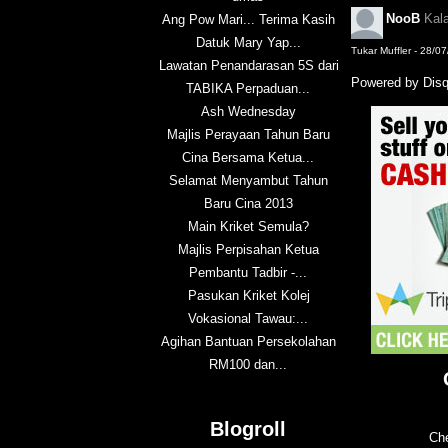
NooB
Kal
Ang Pow Mari... Terima Kasih
Datuk Mary Yap...
Tukar Muffler - 28/0
Lawatan Penandarasan 5S dari
Powered by Dis
TABIKA Perpaduan...
Ash Wednesday
Majlis Perayaan Tahun Baru
Cina Bersama Ketua...
Selamat Menyambut Tahun
Baru Cina 2013
Main Kriket Semula?
Majlis Perpisahan Ketua
Pembantu Tadbir -...
Pasukan Kriket Kolej
Vokasional Tawau:...
Agihan Bantuan Persekolahan
RM100 dan...
Blogroll
Che