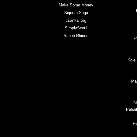
Make Some Money
Sojourn Saga
csankai.org
SimplySeoul
Sabah Rhinos
H
Kolej
Ma
Pa
Pahai
Pe