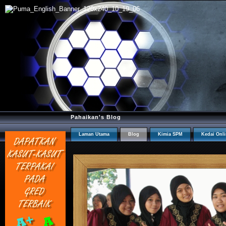
Pahaikan's Blog
Laman Utama
Blog
Kimia SPM
Kedai Onl