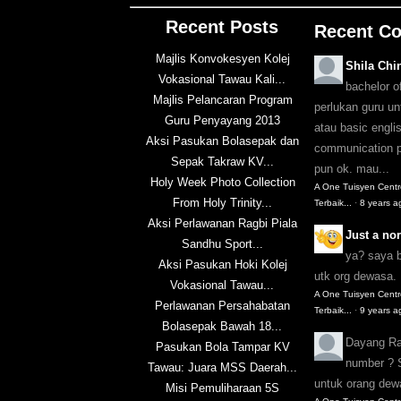
Recent Posts
Recent C
Majlis Konvokesyen Kolej
Shila Chi
Vokasional Tawau Kali...
bachelor o
Majlis Pelancaran Program
perlukan guru u
Guru Penyayang 2013
atau basic englis
Aksi Pasukan Bolasepak dan
communication pu
Sepak Takraw KV...
pun ok. mau...
Holy Week Photo Collection
A One Tuisyen Cent
From Holy Trinity...
Terbaik...
·
8 years a
Aksi Perlawanan Ragbi Piala
Just a n
Sandhu Sport...
ya? saya 
Aksi Pasukan Hoki Kolej
utk org dewasa.
Vokasional Tawau...
A One Tuisyen Cent
Perlawanan Persahabatan
Terbaik...
·
9 years a
Bolasepak Bawah 18...
Dayang R
Pasukan Bola Tampar KV
number ? 
Tawau: Juara MSS Daerah...
untuk orang de
Misi Pemuliharaan 5S