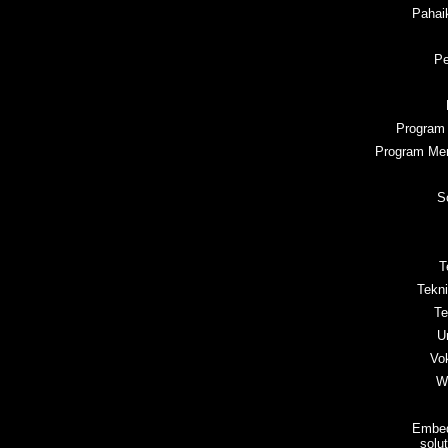
Pahai
Pe
Program 
Program Men
S
T
Tekn
Te
U
Vo
W
Embed
solu