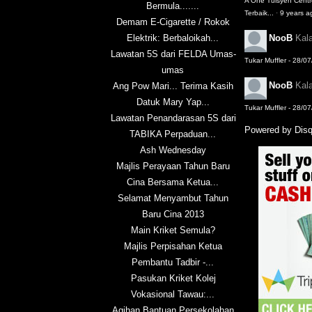
A One Tuisyen Cent
Bermula.......
Terbaik...
·
9 years a
Demam E-Cigarette / Rokok
Elektrik: Berbaloikah...
NooB
Kal
Lawatan 5S dari FELDA Umas-
Tukar Muffler - 28/0
umas
NooB
Kal
Ang Pow Mari... Terima Kasih
Datuk Mary Yap...
Tukar Muffler - 28/0
Lawatan Penandarasan 5S dari
Powered by Dis
TABIKA Perpaduan...
Ash Wednesday
Majlis Perayaan Tahun Baru
Cina Bersama Ketua...
Selamat Menyambut Tahun
Baru Cina 2013
Main Kriket Semula?
Majlis Perpisahan Ketua
Pembantu Tadbir -...
Pasukan Kriket Kolej
Vokasional Tawau:...
Agihan Bantuan Persekolahan