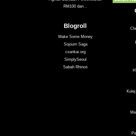
RM100 dan...
Blogroll
Che
Make Some Money
Sojourn Saga
csankai.org
SimplySeoul
Sabah Rhinos
H
Kolej
Ma
Pa