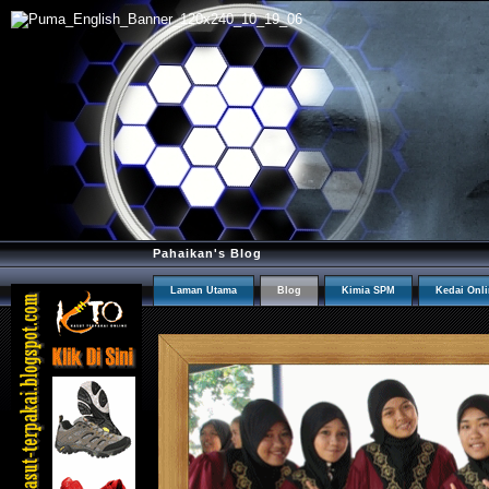
Pahaikan's Blog
Laman Utama
Blog
Kimia SPM
Kedai Onl