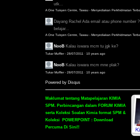
utk...
A One Tuisyen Centre, Tawau - Menyediakan Perkhidmatan Terbai
Dayang Rachel
Ada email atau phone number 
belajar...
A One Tuisyen Centre, Tawau - Menyediakan Perkhidmatan Terbai
NooB
Kalau iswara mcm tu jgk ke?
Tukar Muffler - 28/07/2011
·
10 years ago
NooB
Kalau iswara mcm mne plak?
Tukar Muffler - 28/07/2011
·
10 years ago
Powered by Disqus
Maklumat tentang Matapelajaran KIMIA
SPM.
Perbincangan dalam FORUM KIMIA
serta
Koleksi Soalan Kimia format SPM &
Koleksi POWERPOINT
: Download
Percuma Di Sini!!