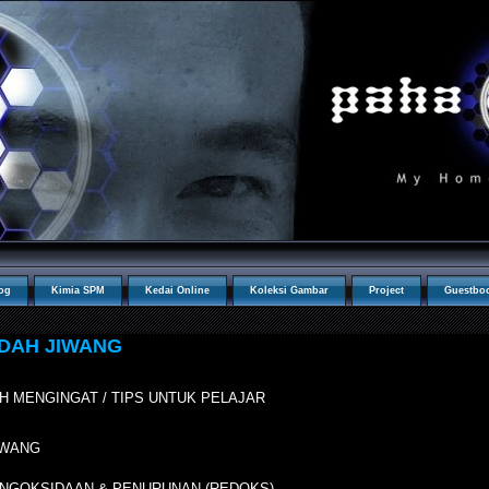
og
Kimia SPM
Kedai Online
Koleksi Gambar
Project
Guestbo
DAH JIWANG
 MENGINGAT / TIPS UNTUK PELAJAR
IWANG
NGOKSIDAAN & PENURUNAN (REDOKS)