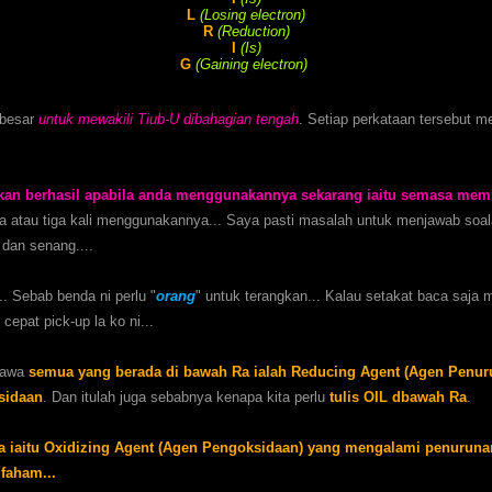
L
(Losing electron)
R
(Reduction)
I
(Is)
G
(Gaining electron)
s besar
untuk mewakili Tiub-U dibahagian tengah
. Setiap perkataan tersebut m
akan berhasil apabila anda menggunakannya sekarang iaitu semasa mem
a atau tiga kali menggunakannya... Saya pasti masalah untuk menjawab soa
 dan senang....
. Sebab benda ni perlu "
orang
" untuk terangkan... Kalau setakat baca saja
epat pick-up la ko ni...
hawa
semua yang berada di bawah Ra ialah Reducing Agent (Agen Penur
sidaan
. Dan itulah juga sebabnya kenapa kita perlu
tulis OIL dbawah Ra
.
 iaitu Oxidizing Agent (Agen Pengoksidaan) yang mengalami penurunan.
 faham...