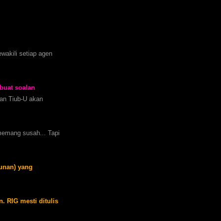
ewakili setiap agen
buat soalan
lan Tiub-U akan
 memang susah... Tapi
unan) yang
 RIG mesti ditulis