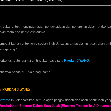
ak sukar untuk mengingati agen pengoksidaan dan penurunan dalam tindak ba
ah tentu ada penyelesaiannya...
membuat latihan untuk jenis soalan Tiub-U, rasanya masalah ini tidak akan tim
rang-jarang?
berkongsi satu lagi kajian tindakan saya iaitu
Kaedah JIWANG
.
narnya benda ni... Saja bagi nama...
N KAEDAH JIWANG:
pertama
ini, disenaraikan semua agen pengoksidaan dan agen penurunan yan
emindahan Elektron Dalam Satu Jarak (Electron Transfer In A Distance