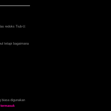
las redoks Tiub-U.
bul tetapi bagaimana
g biasa digunakan
) termasuk