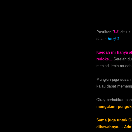
U
Pastikan "
" dituli
dalam
imej 1
.
Kaedah ini hanya 
redoks...
Setelah du
menjadi lebih mudah
Mungkin juga susah..
kalau dapat memang c
Okay perhatikan ba
mengalami pengok
Sama juga untuk Oa
dibawahnya.... Ada