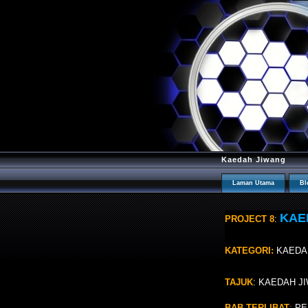
Kaedah Jiwang
Laman Utama
Bl
KAE
PROJECT 8
:
KATEGORI:
KAEDAH
TAJUK
: KAEDAH J
BAB TERLIBAT
:
PE