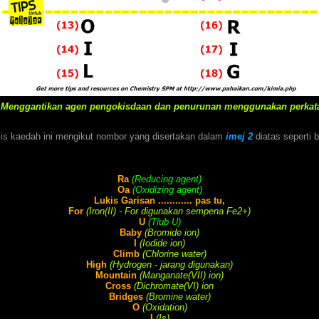
: Menggantikan agen pengokisdaan dan penurunan menggunakan perkata
is kaedah ini mengikut nombor yang disertakan dalam
imej 2
diatas seperti b
Ra
(Reducing agent)
Oa
(Oxidizing agent)
Lukis Garisan ............ pas tu,
For
(Iron(II) - For digunakan sempena Fe2+)
U
(Tiub U)
Baby
(Bromide ion)
I
(Iodide ion)
Climb
(Chlorine water)
High
(Hydrogen - jarang digunakan)
Mountain
(Manganate(VII) ion)
Cross
(Dichromate(VI) ion
Bridges
(Bromine water)
O
(Oxidation)
I
(Is)